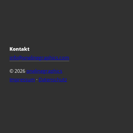
Kontakt
info@onelinegraphics.com
©
2026
onelinegraphics
Impressum
·
Datenschutz